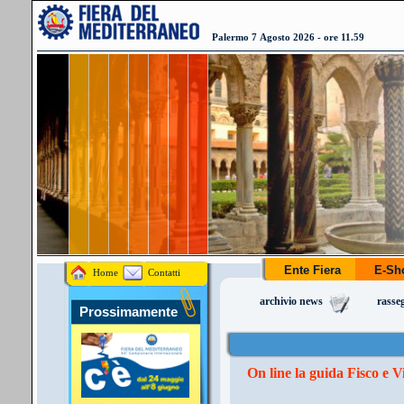
Palermo 7 Agosto 2026 - ore 11.59
Ente Fiera
E-S
Home
Contatti
archivio news
rasse
Prossimamente
On line la guida Fisco e V