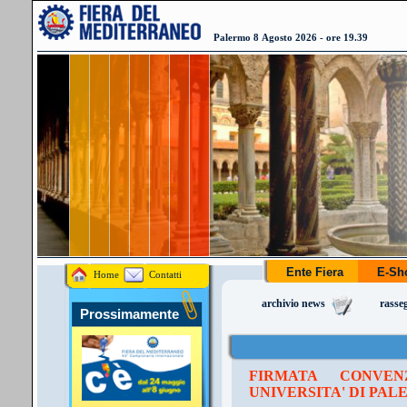
Palermo 8 Agosto 2026 - ore 19.39
Ente Fiera
E-S
Home
Contatti
archivio news
rasse
Prossimamente
FIRMATA CONVE
UNIVERSITA' DI PA