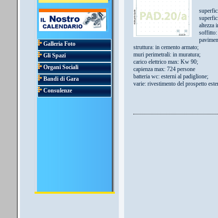
superfic
superfic
altezza 
soffitto
pavimen
Galleria Foto
struttura: in cemento armato;
muri perimetrali: in muratura;
Gli Spazi
carico elettrico max: Kw 90;
Organi Sociali
capienza max: 724 persone
batteria wc: esterni al padiglione;
Bandi di Gara
varie: rivestimento del prospetto este
Consulenze