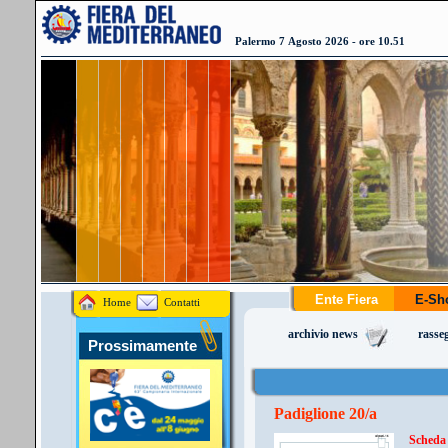
Palermo 7 Agosto 2026 - ore 10.51
Ente Fiera
E-S
Home
Contatti
archivio news
rasse
Prossimamente
Padiglione 20/a
Scheda 