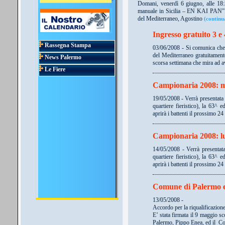
Domani, venerdì 6 giugno, alle 18:
manuale in Sicilia – EN KAI PAN” o
del Mediterraneo, Agostino
(continu
Ingresso gratuito 3 e
Rassegna Stampa
03/06/2008 - Si comunica che 
del Mediterraneo gratuitamente
News Palermo
scorsa settimana che mira ad 
Le Fiere
Campionaria 2008: m
19/05/2008 - Verrà presentata
quartiere fieristico), la 63^
aprirà i battenti il prossimo 
Campionaria 2008: l
14/05/2008 - Verrà presentat
quartiere fieristico), la 63^
aprirà i battenti il prossimo 
Comune di Palermo e
13/05/2008 -
Accordo per la riqualificazione 
E’ stata firmata il 9 maggio 
Palermo, Pippo Enea, ed il Co