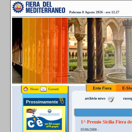
Palermo 8 Agosto 2026 - ore 12.27
Ente Fiera
E-S
Home
Contatti
archivio news
rasse
Prossimamente
1^ Premio Sicilia Fiera d
05/06/2008 -