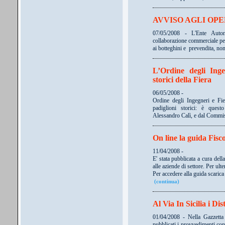
AVVISO AGLI OP
07/05/2008 - L'Ente Auton
collaborazione commerciale per l
ai botteghini e prevendita, non
L’Ordine degli Inge
storici della Fiera
06/05/2008 -
Ordine degli Ingegneri e Fie
padiglioni storici: è questo
Alessandro Calì, e dal Commi
On line la guida Fisc
11/04/2008 -
E' stata pubblicata a cura del
alle aziende di settore. Per ult
Per accedere alla guida scarica
(continua)
Al Via In Sicilia i Di
01/04/2008 - Nella Gazzetta 
pubblicati i provvedimenti con