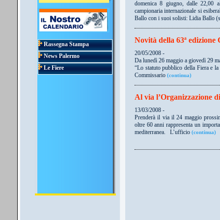
domenica 8 giugno, dalle 22,00 al
campionaria internazionale si esibera'
Ballo con i suoi solisti: Lidia Ballo
Novità della 63ª edizion
Rassegna Stampa
20/05/2008 -
News Palermo
Da lunedì 26 maggio a giovedì 29 mag
“Lo statuto pubblico della Fiera e la 
Le Fiere
Commissario
(continua)
Al via l’Organizzazione 
13/03/2008 -
Prenderà il via il 24 maggio prossi
oltre 60 anni rappresenta un import
mediterranea.
L’ufficio
(continua)