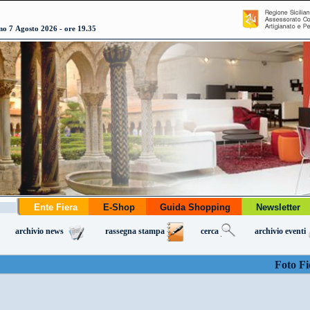
o 7 Agosto 2026 - ore 19.35
Ente Fiera
E-Shop
Guida Shopping
Newslette
archivio news
rassegna stampa
cerca
archivio eventi
Foto Fi