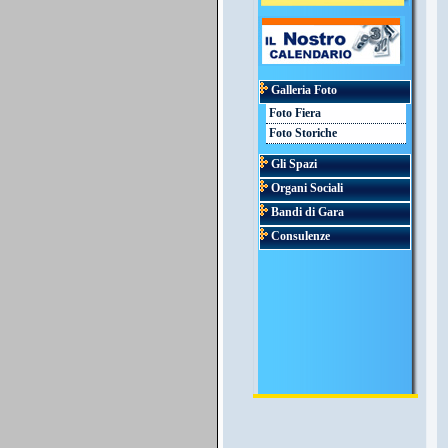
Galleria Foto
Foto Fiera
Foto Storiche
Gli Spazi
Organi Sociali
Bandi di Gara
Consulenze