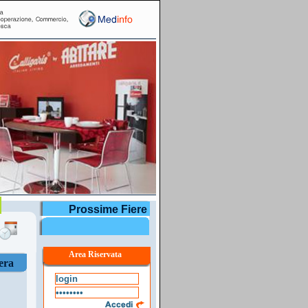
r
Prossime Fiere
Area Riservata
era