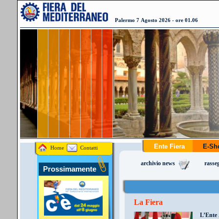
Palermo 7 Agosto 2026 - ore 01.06
Ente Fiera
E-S
Home
Contatti
archivio news
rasse
Prossimamente
La Fiera
L’Ente