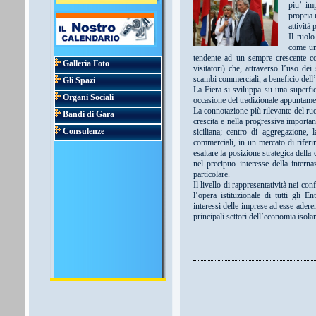
piu’ im
propria 
attività 
Il ruol
come uno
tendente ad un sempre crescente coi
Galleria Foto
visitatori) che, attraverso l’uso dei 
scambi commerciali, a beneficio dell’
Gli Spazi
La Fiera si sviluppa su una superfi
Organi Sociali
occasione del tradizionale appuntame
La connotazione più rilevante del ruol
Bandi di Gara
crescita e nella progressiva importa
Consulenze
siciliana; centro di aggregazione, 
commerciali, in un mercato di riferi
esaltare la posizione strategica della
nel precipuo interesse della intern
particolare.
Il livello di rappresentatività nei con
l’opera istituzionale di tutti gli En
interessi delle imprese ad esse adere
principali settori dell’economia isola