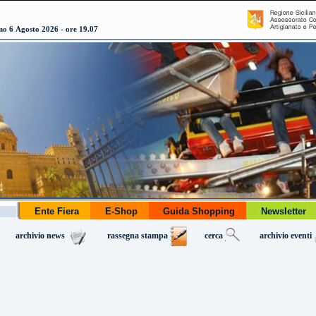
o 6 Agosto 2026 - ore 19.07
Ente Fiera
E-Shop
Guida Shopping
Newslette
archivio news
rassegna stampa
cerca
archivio eventi