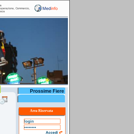
r
Prossime Fiere
Area Riservata