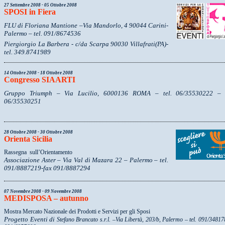
27 Settembre 2008 - 05 Ottobre 2008
SPOSI in Fiera
FLU di Floriana Mantione –Via Mandorlo, 4 90044 Carini-
Palermo – tel. 091/8674536
Piergiorgio La Barbera - c/da Scarpa 90030 Villafrati(PA)-
tel. 349.8741989
14 Ottobre 2008 - 18 Ottobre 2008
Congresso SIAARTI
Gruppo Triumph – Via Lucilio, 6000136 ROMA – tel. 06/35530222 – 
06/35530251
28 Ottobre 2008 - 30 Ottobre 2008
Orienta Sicilia
Rassegna sull’Orientamento
Associazione Aster – Via Val di Mazara 22 – Palermo – tel.
091/8887219-fax 091/8887294
07 Novembre 2008 - 09 Novembre 2008
MEDISPOSA – autunno
Mostra Mercato Nazionale dei Prodotti e Servizi per gli Sposi
Progetto Eventi di
Stefano Brancato
s.r.l. –Via Libertà, 203/b, Palermo – tel. 091/34817