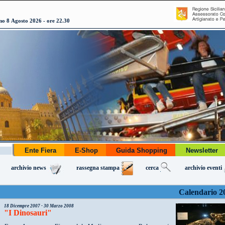
o 8 Agosto 2026 - ore 22.30
Ente Fiera
E-Shop
Guida Shopping
Newslette
archivio news
rassegna stampa
cerca
archivio eventi
Calendario 2
18 Dicempre 2007 - 30 Marzo 2008
"I Dinosauri"