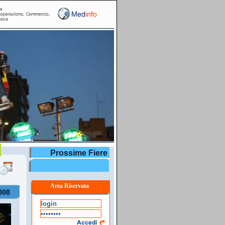
r
Prossime Fiere
Area Riservata
008